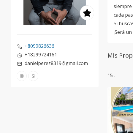
siempre 
cada pas
Si busca
¡Será un
+8099826636
+18299724161
Mis Prop
danielperez8319@gmail.com
15
.