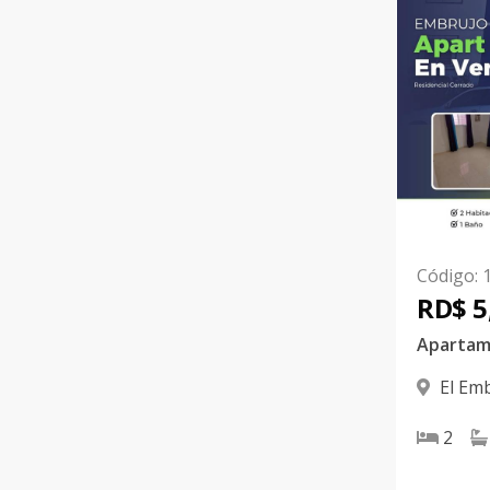
Código
:
RD$ 5
El Emb
2