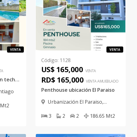
VENTA
VENTA
Código
:
1128
US$ 165,000
TA
VENTA
RD$ 165,000
Apartamento 140mts con techo y piscina
VENTA AMUEBLADO
Penthouse ubicación El Paraiso
ntiago
Urbanización El Paraiso
,
Mt2
Santiago
3
2
2
186.65
Mt2