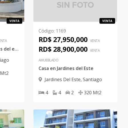
VENTA
VENTA
Código
:
1169
RD$ 27,950,000
ENTA
VENTA
RD$ 28,900,000
Casa 2 niveles en jardines del este
VENTA
iago
AMUEBLADO
Casa en Jardines del Este
Mt2
Jardines Del Este
,
Santiago
4
4
2
320
Mt2