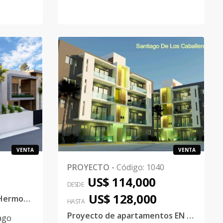
2
VENTA
VENTA
PROYECTO
-
Código
:
1040
US$ 114,000
DESDE
US$ 128,000
Lujo Moderno en Cerro Hermoso, y Casilda
HASTA
Proyecto de apartamentos EN VENTA Los Alamos, Santiago
ago