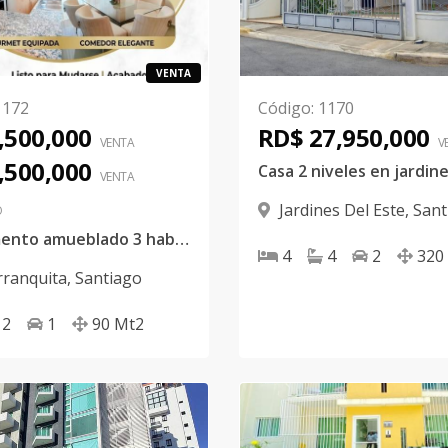
VENTA
1172
Código
:
1170
,500,000
RD$ 27,950,000
VENTA
V
,500,000
VENTA
Jardines Del Este
,
Sant
O
Apartamento amueblado 3 habitaciones
4
4
2
320
rranquita
,
Santiago
2
1
90
Mt2