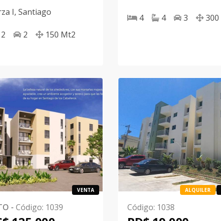
za I
,
Santiago
4
4
3
300
2
2
150
Mt2
VENTA
ALQUILER
TO
-
Código
:
1039
Código
:
1038