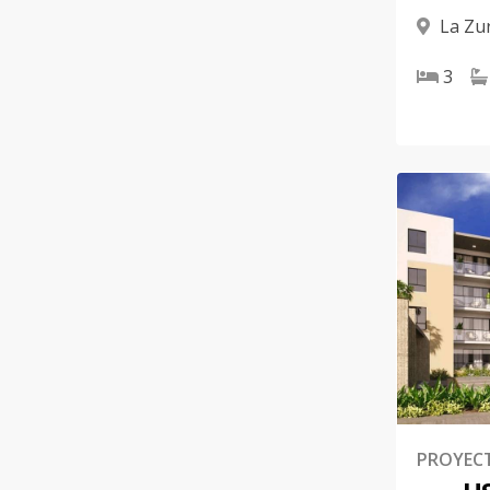
La Zur
3
PROYEC