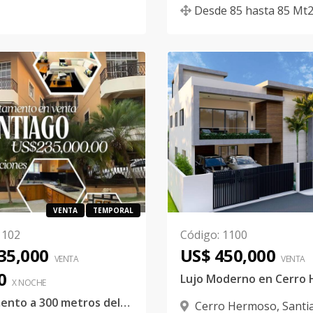
Desde
85
hasta
85
Mt
VENTA
TEMPORAL
1102
Código
:
1100
35,000
US$ 450,000
VENTA
VENTA
0
X NOCHE
Apartamento a 300 metros del monumento
Cerro Hermoso
,
Santi