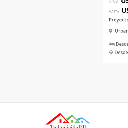
US
DESDE
U
HASTA
Proyect
Urban
Santiago
Desd
Desde