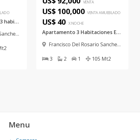
US$ 92,000
VENTA
US$ 100,000
LADO
VENTA AMUEBLADO
US$ 40
Apartamento EN RENTA 3 habitaciones y piscina
X NOCHE
Apartamento 3 Habitaciones EN VENTA
 Sanchez
,
Francisco Del Rosario Sanchez
,
Mt2
Santiago
3
2
1
105
Mt2
Menu