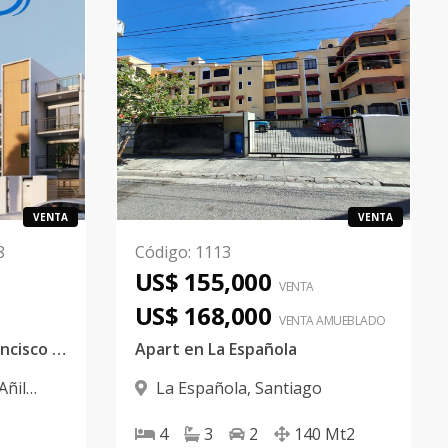
VENTA
VENTA
8
Código
:
1113
US$ 155,000
VENTA
US$ 168,000
VENTA AMUEBLADO
Apartamento en San Francisco de Macoris
Apart en La Española
Añil
La Española
,
Santiago
Macorís
4
3
2
140
Mt2