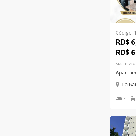
Código
:
RD$ 6
RD$ 6
AMUEBLAD
La Ba
3