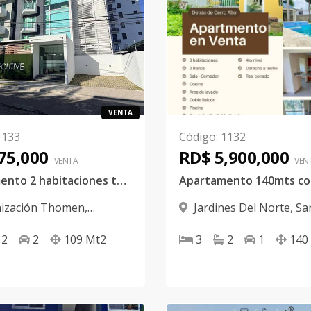
VENTA
1133
Código
:
1132
75,000
RD$ 5,900,000
VENTA
VEN
Apartamento 2 habitaciones torre de lujo urb Thomen
ización Thomen
,
Jardines Del Norte
,
Sa
2
2
109
Mt2
3
2
1
140