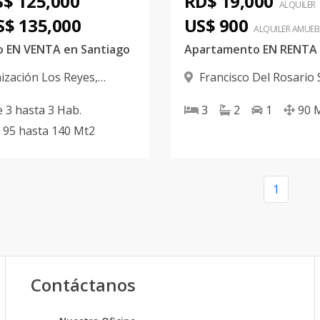
$ 125,000
RD$ 19,000
ALQUILER
S$ 135,000
US$ 900
ALQUILER
AMUEB
o EN VENTA en Santiago
ización Los Reyes
,
Francisco Del Rosario
Santiago
e
3
hasta
3
Hab.
3
2
1
90
95
hasta
140
Mt2
1
Contáctanos