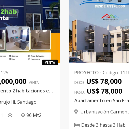
VENTA
1125
PROYECTO
-
Código
:
111
,000,000
US$ 78,000
VENTA
DESDE
US$ 78,000
Apartamento 2 habitaciones embrujo III
HASTA
rujo Iii
,
Santiago
Urbanización Carmen 
1
1
96
Mt2
Bono
,
San Francisco De 
Desde
3
hasta
3
Hab.