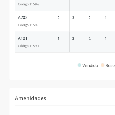
Código
1159
-2
A202
2
3
2
1
Código
1159
-3
A101
1
3
2
1
Código
1159
-1
Vendido
Rese
Amenidades