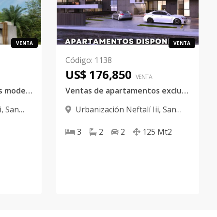
VENTA
VENTA
Código
:
1138
US$ 176,850
VENTA
Ventas de apartamentos moderno
Ventas de apartamentos exclusivos
i
,
San
Urbanización Neftalí Iii
,
San
Francisco De Macorís
3
2
2
125
Mt2