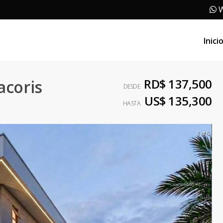
W
Inici
RD$ 137,500
acoris
DESDE
US$ 135,300
HASTA
1 of 6