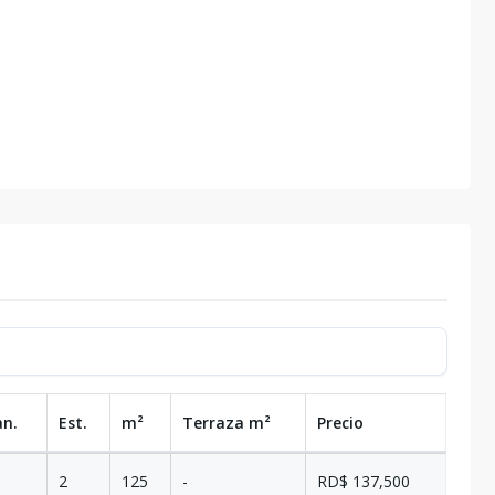
an.
Est.
m²
Terraza
m²
Precio
2
125
-
RD$ 137,500