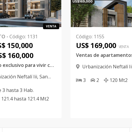
VENTA
TO
-
Código
:
1131
Código
:
1155
$ 150,000
US$ 169,000
VENTA
S$ 160,000
Proyecto exclusivo para vivir con comodidad, seguridad y tranquilidad.
Urbanización Neftalí Ii
Francisco De Macorís
zación Neftalí Iii
,
San
3
2
120
Mt2
o De Macorís
e
3
hasta
3
Hab.
121.4
hasta
121.4
Mt2