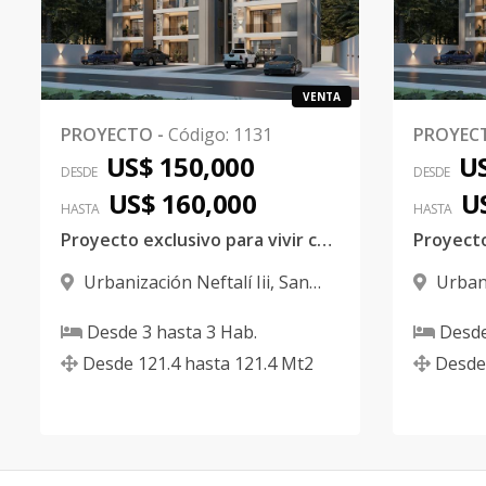
VENTA
PROYECTO
-
Código
:
1131
PROYEC
US$ 150,000
US
DESDE
DESDE
US$ 160,000
U
HASTA
HASTA
Proyecto exclusivo para vivir con comodidad, seguridad y tranquilidad.
Urbanización Neftalí Iii
,
San
Urbani
Francisco De Macorís
Francisc
Desde
3
hasta
3
Hab.
Desd
Desde
121.4
hasta
121.4
Mt2
Desde