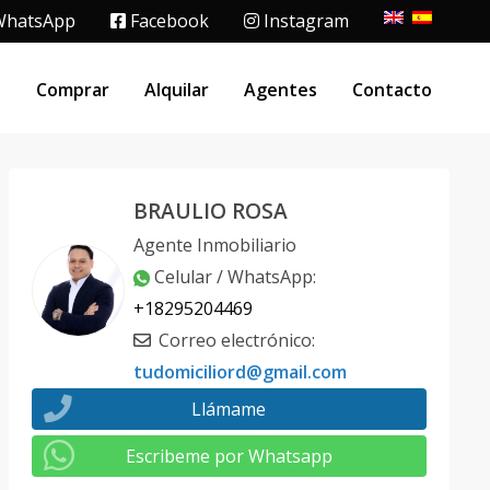
hatsApp
Facebook
Instagram
o
Comprar
Alquilar
Agentes
Contacto
BRAULIO ROSA
Agente Inmobiliario
Celular / WhatsApp
:
+18295204469
Correo electrónico
:
tudomiciliord@gmail.com
Llámame
Escribeme por Whatsapp