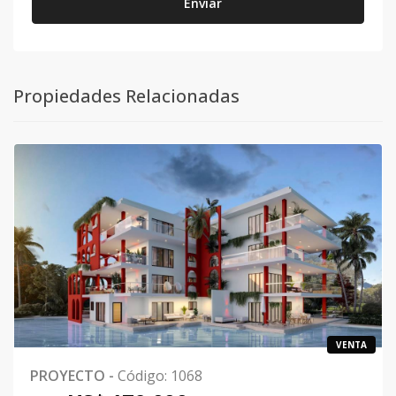
Enviar
Propiedades Relacionadas
VENTA
PROYECTO
-
Código
:
1068