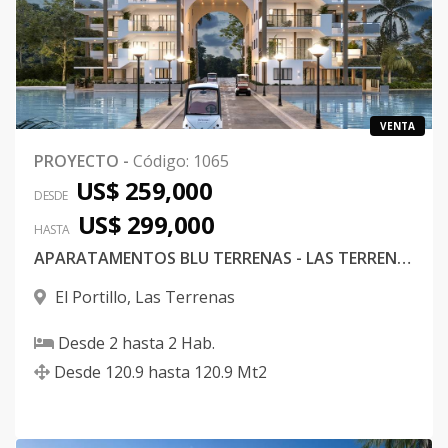
VENTA
PROYECTO
-
Código
:
1065
US$ 259,000
DESDE
US$ 299,000
HASTA
APARATAMENTOS BLU TERRENAS - LAS TERRENAS
El Portillo
,
Las Terrenas
Desde
2
hasta
2
Hab.
Desde
120.9
hasta
120.9
Mt2