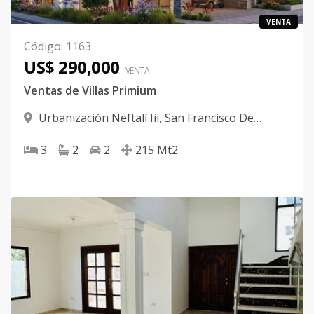
VENTA
Código
:
1163
US$ 290,000
VENTA
Ventas de Villas Primium
Urbanización Neftalí Iii
,
San Francisco De
Macorís
3
2
2
215
Mt2