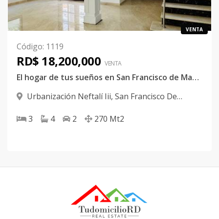
VENTA
Código
:
1119
RD$ 18,200,000
VENTA
El hogar de tus sueños en San Francisco de Macorís
Urbanización Neftalí Iii
,
San Francisco De
Macorís
3
4
2
270
Mt2