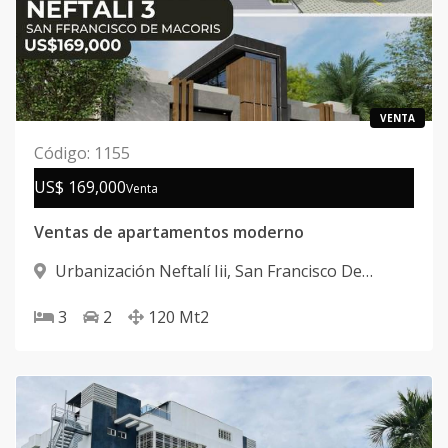
VENTA
Código
:
1155
US$ 169,000
Venta
Ventas de apartamentos moderno
Urbanización Neftalí Iii
,
San Francisco De
Macorís
3
2
120
Mt2