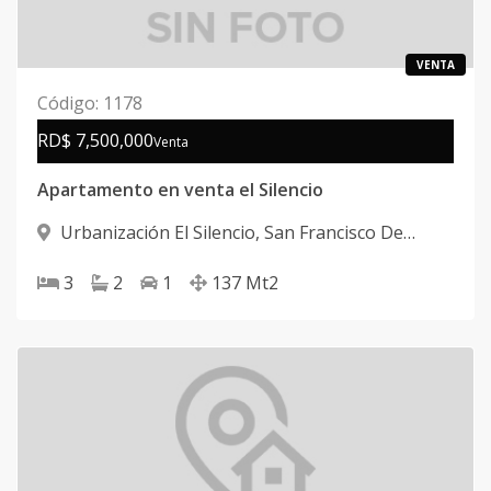
VENTA
Código
:
1178
RD$ 7,500,000
Venta
Apartamento en venta el Silencio
Urbanización El Silencio
,
San Francisco De
Macorís
3
2
1
137
Mt2