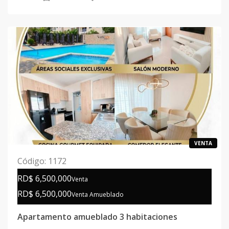
VENTA
Código
:
1172
RD$ 6,500,000
Venta
RD$ 6,500,000
Venta Amueblado
Apartamento amueblado 3 habitaciones