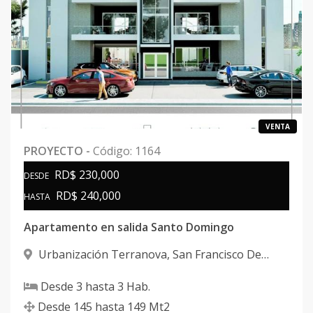
VENTA
PROYECTO
-
Código
:
1164
RD$ 230,000
DESDE
RD$ 240,000
HASTA
Apartamento en salida Santo Domingo
Urbanización Terranova
,
San Francisco De
Macorís
Desde
3
hasta
3
Hab.
Desde
145
hasta
149
Mt2