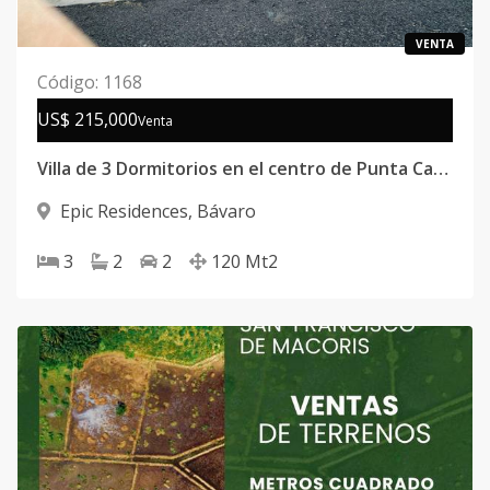
VENTA
Código
:
1168
US$ 215,000
Venta
Villa de 3 Dormitorios en el centro de Punta Cana.!
Epic Residences
,
Bávaro
3
2
2
120
Mt2