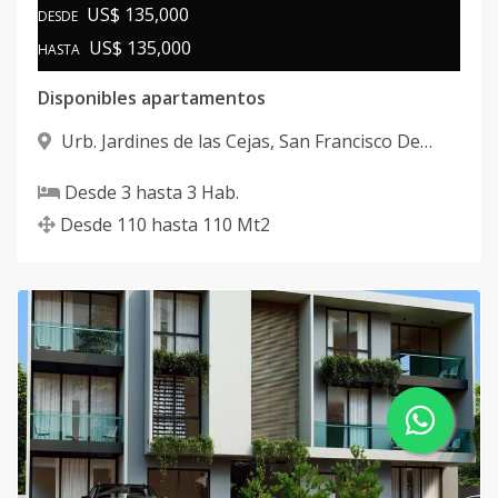
US$ 135,000
DESDE
US$ 135,000
HASTA
Disponibles apartamentos
Urb. Jardines de las Cejas
,
San Francisco De
Macorís
Desde
3
hasta
3
Hab.
Desde
110
hasta
110
Mt2