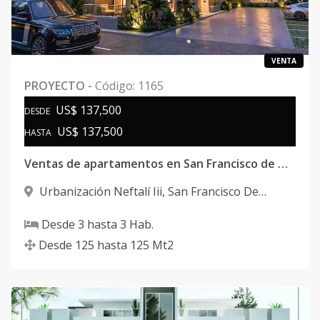
VENTA
PROYECTO
-
Código
:
1165
US$ 137,500
DESDE
US$ 137,500
HASTA
Ventas de apartamentos en San Francisco de Macorís
Urbanización Neftalí Iii
,
San Francisco De
Macorís
Desde
3
hasta
3
Hab.
Desde
125
hasta
125
Mt2