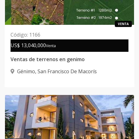
VENTA
Código
:
1166
US$ 13,040,000
Venta
Ventas de terrenos en genimo
Génimo
,
San Francisco De Macorís