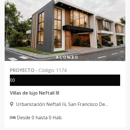
0
PROYECTO
-
Código
:
1174
0
0
Villas de lujo Neftalí III
Urbanización Neftalí Iii
,
San Francisco De
Macorís
Desde
0
hasta
0
Hab.