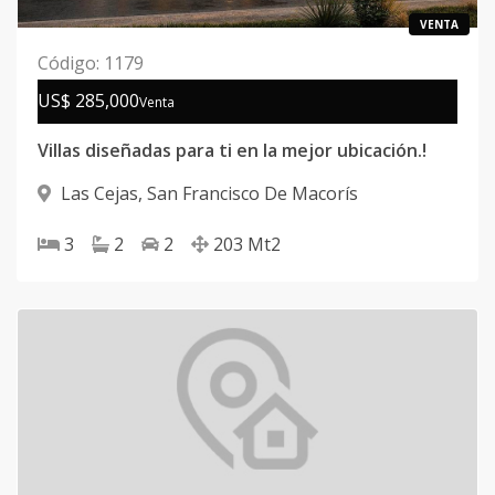
VENTA
Código
:
1179
US$ 285,000
Venta
Villas diseñadas para ti en la mejor ubicación.!
Las Cejas
,
San Francisco De Macorís
3
2
2
203
Mt2