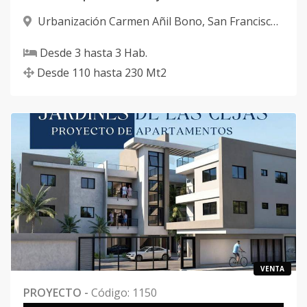
Urbanización Carmen Añil Bono
,
San Francisco
De Macorís
Desde
3
hasta
3
Hab.
Desde
110
hasta
230
Mt2
VENTA
PROYECTO
-
Código
:
1150