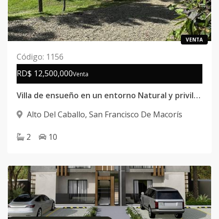
VENTA
Código
:
1156
RD$ 12,500,000
Venta
Villa de ensueño en un entorno Natural y privilegiado
Alto Del Caballo
,
San Francisco De Macorís
2
10