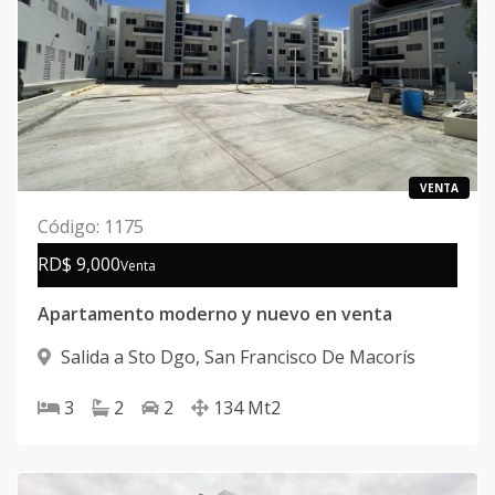
VENTA
Código
:
1175
RD$ 9,000
Venta
Apartamento moderno y nuevo en venta
Salida a Sto Dgo
,
San Francisco De Macorís
3
2
2
134
Mt2