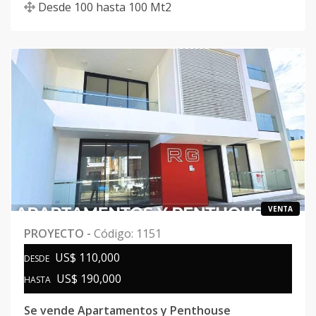
Desde
100
hasta
100
Mt2
VENTA
PROYECTO
-
Código
:
1151
US$ 110,000
DESDE
US$ 190,000
HASTA
Se vende Apartamentos y Penthouse