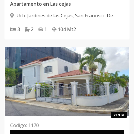
Apartamento en Las cejas
Urb. Jardines de las Cejas
,
San Francisco De
Macorís
3
2
1
104
Mt2
VENTA
Código
:
1170