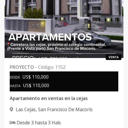
VENTA
PROYECTO
-
Código
:
1152
US$ 110,000
DESDE
US$ 110,000
HASTA
Apartamento en ventas en la cejas
Las Cejas
,
San Francisco De Macorís
Desde
3
hasta
3
Hab.