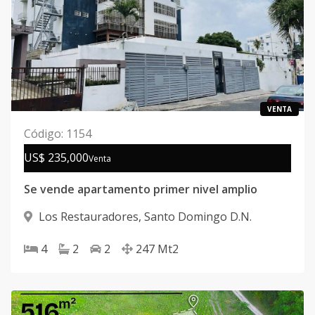
VENTA
Código
:
1154
US$ 235,000
Venta
Se vende apartamento primer nivel amplio
Los Restauradores
,
Santo Domingo D.N.
4
2
2
247
Mt2