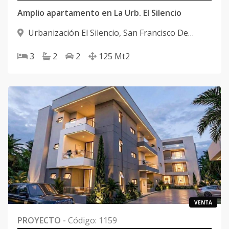
Amplio apartamento en La Urb. El Silencio
Urbanización El Silencio
,
San Francisco De
Macorís
3
2
2
125
Mt2
VENTA
PROYECTO
-
Código
:
1159