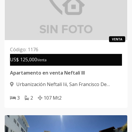
VENTA
Código
:
1176
US$ 125,000
Venta
Apartamento en venta Neftalí III
Urbanización Neftalí Iii
,
San Francisco De
Macorís
3
2
107
Mt2