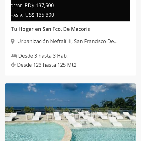
RD$ 137,500
DESDE
US$ 135,300
HASTA
Tu Hogar en San Fco. De Macoris
Urbanización Neftalí Iii
,
San Francisco De
Macorís
Desde
3
hasta
3
Hab.
Desde
123
hasta
125
Mt2