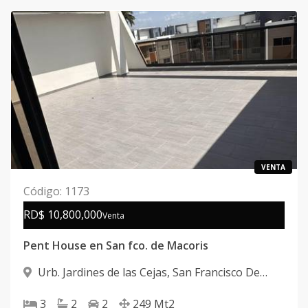
VENTA
Código
:
1173
RD$ 10,800,000
Venta
Pent House en San fco. de Macoris
Urb. Jardines de las Cejas
,
San Francisco De
Macorís
3
2
2
249
Mt2