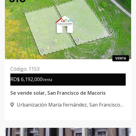
VENTA
Código
:
1153
RD$ 6,192,000
Venta
Se vende solar, San Francisco de Macoris
Urbanización María Fernández
,
San Francisco
De Macorís