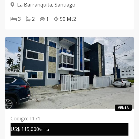
La Barranquita
,
Santiago
3
2
1
90
Mt2
VENTA
Código
:
1171
US$ 115,000
Venta