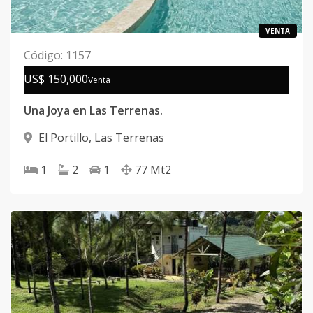
VENTA
Código
:
1157
US$ 150,000
Venta
Una Joya en Las Terrenas.
El Portillo
,
Las Terrenas
1
2
1
77
Mt2