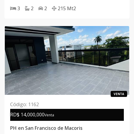
Macorís
3
2
2
215
Mt2
VENTA
Código
:
1162
RD$ 14,000,000
Venta
PH en San Francisco de Macoris