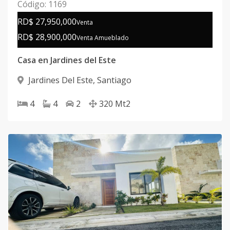
Código
:
1169
RD$ 27,950,000
Venta
RD$ 28,900,000
Venta Amueblado
Casa en Jardines del Este
Jardines Del Este
,
Santiago
4
4
2
320
Mt2