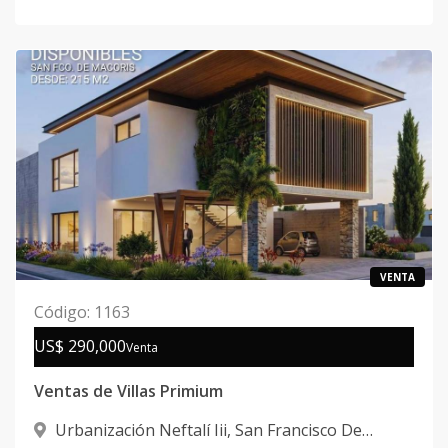
VENTA
Código
:
1163
US$ 290,000
Venta
Ventas de Villas Primium
Urbanización Neftalí Iii
,
San Francisco De