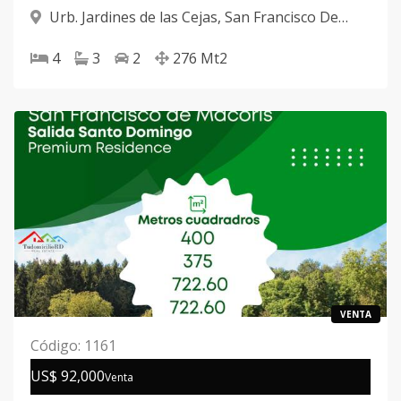
Urb. Jardines de las Cejas
,
San Francisco De
Macorís
4
3
2
276
Mt2
VENTA
Código
:
1161
US$ 92,000
Venta