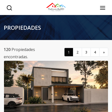
PROPIEDADES
120
Propiedades
1
2
3
4
»
encontradas.