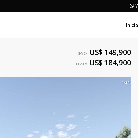
W
Inici
US$ 149,900
DESDE
US$ 184,900
HASTA
1 of 7