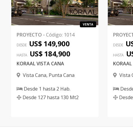
VENTA
PROYECTO
-
Código
:
1014
PROYEC
US$ 149,900
US
DESDE
DESDE
US$ 184,900
U
HASTA
HASTA
KORAAL VISTA CANA
KORAAL 
Vista Cana
,
Punta Cana
Vista
Desde
1
hasta
2
Hab.
Desd
Desde
127
hasta
130
Mt2
Desde