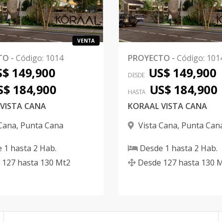
VENTA
TO
-
Código
:
1014
PROYECTO
-
Código
:
101
$ 149,900
US$ 149,900
DESDE
S$ 184,900
US$ 184,900
HASTA
VISTA CANA
KORAAL VISTA CANA
 Cana
,
Punta Cana
Vista Cana
,
Punta Can
e
1
hasta
2
Hab.
Desde
1
hasta
2
Hab.
127
hasta
130
Mt2
Desde
127
hasta
130
M