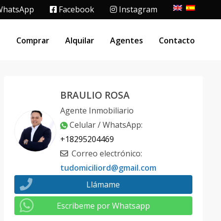
hatsApp
Facebook
Instagram
o
Comprar
Alquilar
Agentes
Contacto
BRAULIO ROSA
Agente Inmobiliario
Celular / WhatsApp
:
+18295204469
Correo electrónico
:
tudomiciliord@gmail.com
Llámame
Escribeme por Whatsapp