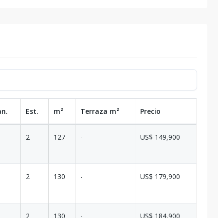
an.
Est.
m²
Terraza
m²
Precio
2
127
-
US$ 149,900
2
130
-
US$ 179,900
2
130
-
US$ 184,900