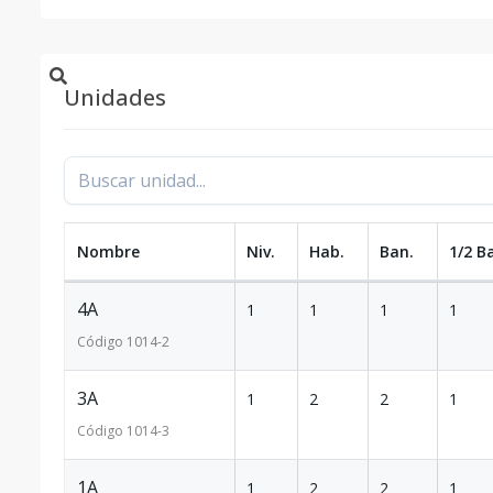
Unidades
Nombre
Niv.
Hab.
Ban.
1/2 B
4A
1
1
1
1
Código
1014
-2
3A
1
2
2
1
Código
1014
-3
1A
1
2
2
1