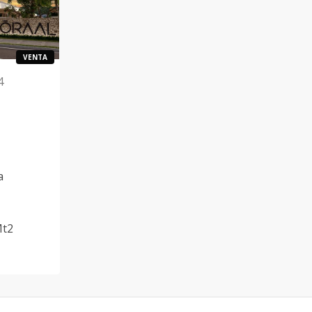
VENTA
4
a
t2