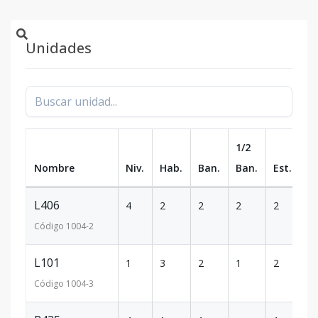
Unidades
1/2
Nombre
Niv.
Hab.
Ban.
Ban.
Est.
m
L406
4
2
2
2
2
13
Código
1004
-2
L101
1
3
2
1
2
25
Código
1004
-3