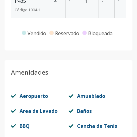
P435
4
1
1
-
1
48
Código
1004
-1
Vendido
Reservado
Bloqueada
Amenidades
Aeropuerto
Amueblado
Area de Lavado
Baños
BBQ
Cancha de Tenis