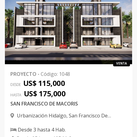
VENTA
PROYECTO
-
Código
:
1048
US$ 115,000
DESDE
US$ 175,000
HASTA
SAN FRANCISCO DE MACORIS
Urbanización Hidalgo
,
San Francisco De
Macorís
Desde
3
hasta
4
Hab.