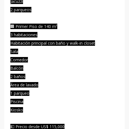
Jacuzzi
2 parqueos
🏢 Primer Piso de 140 m²
3 habitaciones
Habitación principal con baño y walk-in closet
Sala
Comedor
Balcón
2 baños
Área de lavado
1 parqueo
Piscina
Kiosko
💵 Precio desde US$ 115,000