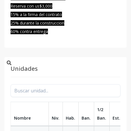
Reserva con us$3,000
15% a la firma del contrato
25% durante la construccion
60% contra entrega
Unidades
1/2
Nombre
Niv.
Hab.
Ban.
Ban.
Est.
m