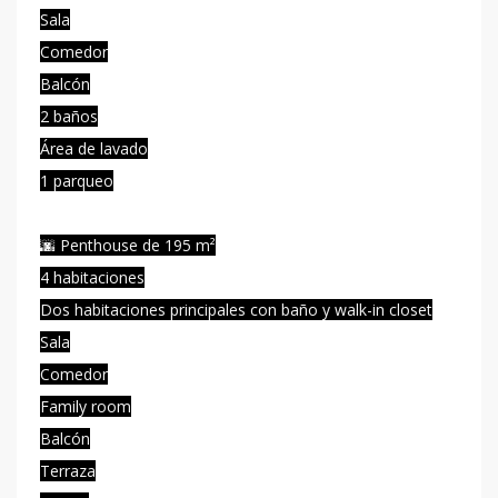
Sala
Comedor
Balcón
2 baños
Área de lavado
1 parqueo
🌆 Penthouse de 195 m²
4 habitaciones
Dos habitaciones principales con baño y walk-in closet
Sala
Comedor
Family room
Balcón
Terraza