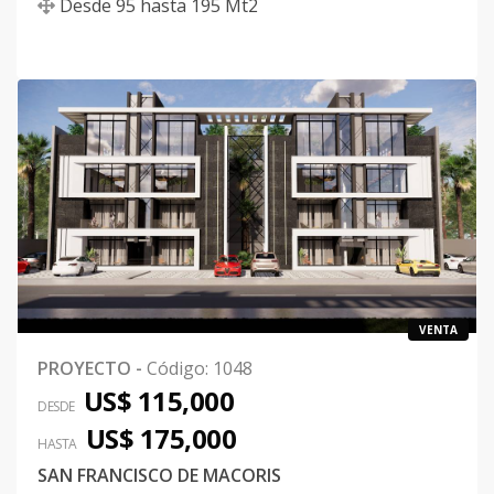
Desde
95
hasta
195
Mt2
VENTA
PROYECTO
-
Código
:
1048
US$ 115,000
DESDE
US$ 175,000
HASTA
SAN FRANCISCO DE MACORIS