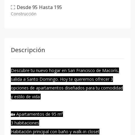
Desde
95
Hasta
195
Construcción
Descripción
Descubre tu nuevo hogar en San Francisco de Macorís,
salida a Santo Domingo. Hoy te queremos ofrecer 3
opciones de apartamentos diseñados para tu comodidad
y estilo de vida:
🏡 Apartamentos de 95 m²
3 habitaciones
Habitación principal con baño y walk-in closet