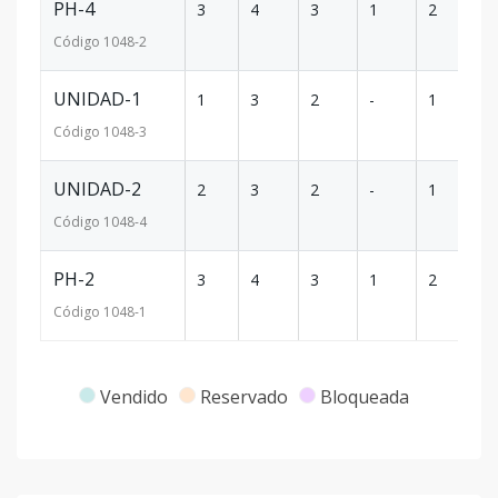
PH-4
3
4
3
1
2
1
Código
1048
-2
UNIDAD-1
1
3
2
-
1
1
Código
1048
-3
UNIDAD-2
2
3
2
-
1
9
Código
1048
-4
PH-2
3
4
3
1
2
1
Código
1048
-1
Vendido
Reservado
Bloqueada